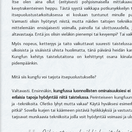
Itse olen aina ollut (erityisesti pohjoismaisella mittakaav
kevytrakenteinen heppu. Tästä syystä vaikkapa potkunyrkkeilyn 
itsepuolustustarkoituksessa ei koskaan tuntunut minulle pa
Varmasti olisin hyötynyt niistä, mutta näiden taitojen tekniikoil
mittelemään ensisijaisesti voimalla, painolla tai ulottuvuudella
altavastaaja. Entä jos olisin vieläkin pienempi tai kevyempi? Tai v
Myös nopeus, ketteryys ja taito vaikuttavat suuresti taistelussa.
ulkoisista ja sisäisistä uhista huolimatta, tänä päivänä heidän ka
Kungfun kehitys taistelutaitona on kehittynyt osana kiinala
pidempäänkin.
Mitä siis kungfu voi tarjota itsepuolustukselle?
Valtavasti. Ensinnäkin,
kungfussa luonnollisten ominaisuuksiesi e
erilaisia tapoja hyödyntää niitä taistelussa.
Perinteiseen kungfuun o
ja -tekniikoita. Oletko lyhyt mutta vakaa? Käytä hyväksesi esimer
pitkä? Sovella kurjen tai käärmeen pistäviä hyökkäyksiä ja vastu
tarjoavat murskaavia tekniikoita joilla voit hyödyntää voimaasi ja u