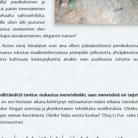
alla) pienikokoinen ja
tai painin treenaaminen
rhaalta vaihtoehdolta.
la olisin silti joutunut
, joissa useimmiten olen
aikkapa sirorakenteinen, elegantti nainen?
 Kuten minä, kiinalaiset ovat aina olleet pääsääntöisesti pienikokoista 
nsansa edustaa maailmanhistoriassa pisimpään jatkunutta, yhtäjaksoista si
ista kulttuuria keskeytyksettä ainakin noin puolitoista tuhatta vu
i välttämättä tarvitse mukautua menetelmään, vaan menetelmä voi tarjot
n sen historian aikana kehittynyt mittaamaton määrä erilaisia taisteluty
kiksi Xingyin asentoja ja yksinkertaisen tehokkaita sovellutuksia. Oletk
stajan voiman kiertämistä. Oletko hidas mutta kookas? Choy Li Fut- sek
lottuvuuttasi.