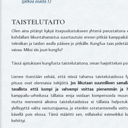
(
Jatkoa osasta 1.
)
TAISTELUTAITO
Olen aina pitänyt kykyä itsepuolustukseen yhtenä perustaitona elä
kohdallani liikuntaharrastus suuntautuisi ennen pitkää kamppailul
tekniikan ja taidon avulla pääsee jo pitkälle. Kungfua taas pidetää
vaivaa. Miksi siis juuri kungfu?
Tässä ajatuksiani kungfusta taistelutaitona, oman harjoitteluni poh
Lienee itsestään selvää, että missä tahansa taistelutaidossa f
pituus ovat olennaisia tekijöitä.
Jos liikutaan suunnilleen samal
tavallista että isompi ja vahvempi voittaa pienemmän ja 
kamppailu-urheilussa tällaisia eroja voidaan kompensoida muun
mutta menneinä aikoina taistelutaidoissa ei tällaisia helpotuks
ylellisyyttä valita vastustajaansa, ja etenkin sotatantereella voitta
kävellä pois elossa. Tämä määritti sen, millaiseksi esimerkiksi 
kehittyi.