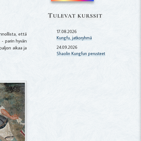
T
ULEVAT KURSSIT
17.08.2026
nollista, että
Kungfu, jatkoryhmä
 - parin hyvän
24.09.2026
paljon aikaa ja
Shaolin Kungfun perusteet