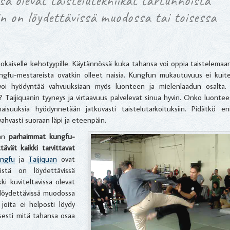
ssa olevat taistelutekniikat tartunnoista
hin on löydettävissä muodossa tai toisessa
a jokaiselle kehotyypille. Käytännössä kuka tahansa voi oppia taistelemaa
ungfu-mestareista ovatkin olleet naisia. Kungfun mukautuvuus ei kuit
nä voi hyödyntää vahvuuksiaan myös luonteen ja mielenlaadun osalta.
ti? Taijiquanin tyyneys ja virtaavuus palvelevat sinua hyvin. Onko luonte
aisuuksia hyödynnetään jatkuvasti taistelutarkoituksiin. Pidätkö eni
vahvasti suoraan läpi ja eteenpäin.
aan
parhaimmat kungfu-
ttävät kaikki tarvittavat
ungfu
ja
Taijiquan
ovat
eistä on löydettävissä
ki kuviteltavissa olevat
n löydettävissä muodossa
joita ei helposti löydy
lisesti mitä tahansa osaa