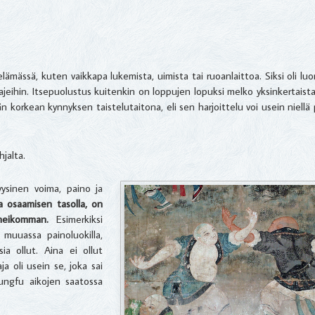
mässä, kuten vaikkapa lukemista, uimista tai ruoanlaittoa. Siksi oli luon
ajeihin. Itsepuolustus kuitenkin on loppujen lopuksi melko yksinkertaista
n korkean kynnyksen taistelutaitona, eli sen harjoittelu voi usein niellä 
jalta.
yysinen voima, paino ja
la osaamisen tasolla, on
heikomman.
Esimerkiksi
 muuassa painoluokilla,
ia ollut. Aina ei ollut
ja oli usein se, joka sai
kungfu aikojen saatossa