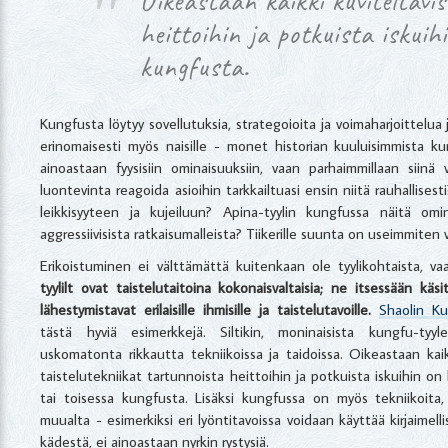
Oikeastaan kaikki kuviteltavi
heittoihin ja potkuista iskui
kungfusta.
Kungfusta löytyy sovellutuksia, strategoioita ja voimaharjoittelu
erinomaisesti myös naisille - monet historian kuuluisimmista k
ainoastaan fyysisiin ominaisuuksiin, vaan parhaimmillaan sii
luontevinta reagoida asioihin tarkkailtuasi ensin niitä rauhallises
leikkisyyteen ja kujeiluun? Apina-tyylin kungfussa näitä omin
aggressiivisista ratkaisumalleista? Tiikerille suunta on useimmiten 
Erikoistuminen ei välttämättä kuitenkaan ole tyylikohtaista, v
tyylilt ovat taistelutaitoina kokonaisvaltaisia; ne itsessään käsi
lähestymistavat erilaisille ihmisille ja taistelutavoille.
Shaolin K
tästä hyviä esimerkkejä. Siltikin, moninaisista kungfu-tyyl
uskomatonta rikkautta tekniikoissa ja taidoissa. Oikeastaan kaik
taistelutekniikat tartunnoista heittoihin ja potkuista iskuihin o
tai toisessa kungfusta. Lisäksi kungfussa on myös tekniikoita, 
muualta - esimerkiksi eri lyöntitavoissa voidaan käyttää kirjaimel
kädestä, ei ainoastaan nyrkin rystysiä.