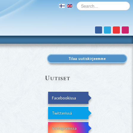
Tilaa uutiskirjeemme
U
UTISET
Facebookissa
Twitterissä
Instagramissa