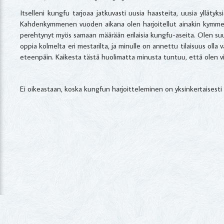
Itselleni kungfu tarjoaa jatkuvasti uusia haasteita, uusia yllätyks
Kahdenkymmenen vuoden aikana olen harjoitellut ainakin kymment
perehtynyt myös samaan määrään erilaisia kungfu-aseita. Olen su
oppia kolmelta eri mestarilta, ja minulle on annettu tilaisuus olla v
eteenpäin. Kaikesta tästä huolimatta minusta tuntuu, että olen vi
Ei oikeastaan, koska kungfun harjoitteleminen on yksinkertaisesti