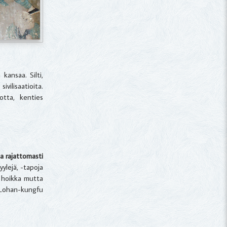
kansaa. Silti,
vilisaatioita.
otta, kenties
a rajattomasti
ylejä, -tapoja
o hoikka mutta
ä Lohan-kungfu