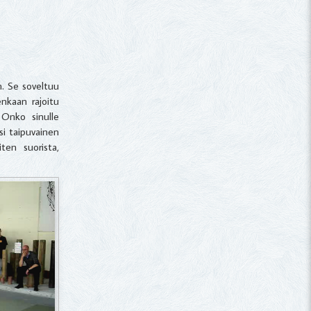
n. Se soveltuu
enkaan rajoitu
 Onko sinulle
esi taipuvainen
ten suorista,