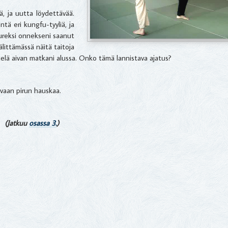
iä, ja uutta löydettävää.
ä eri kungfu-tyyliä, ja
ureksi onnekseni saanut
älittämässä näitä taitoja
elä aivan matkani alussa. Onko tämä lannistava ajatus?
 vaan pirun hauskaa.
(Jatkuu
osassa 3.
)